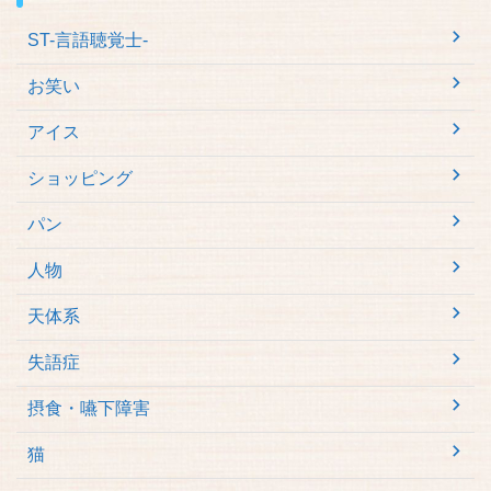
ST-言語聴覚士-
お笑い
アイス
ショッピング
パン
人物
天体系
失語症
摂食・嚥下障害
猫