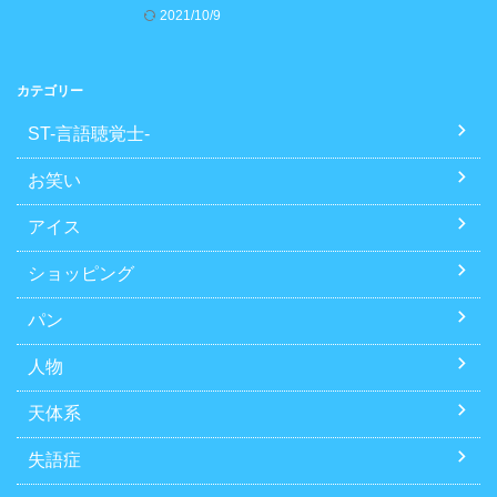
2021/10/9
カテゴリー
ST-言語聴覚士-
お笑い
アイス
ショッピング
パン
人物
天体系
失語症