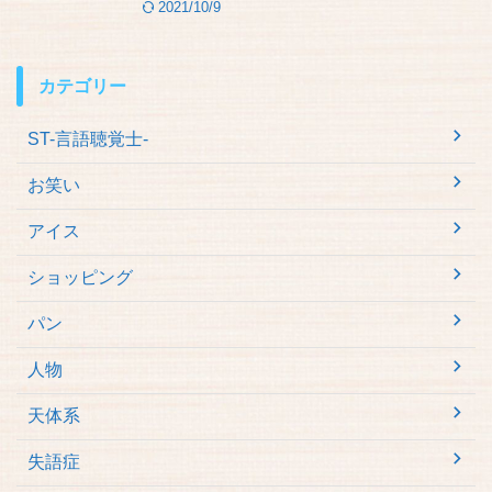
2021/10/9
カテゴリー
ST-言語聴覚士-
お笑い
アイス
ショッピング
パン
人物
天体系
失語症