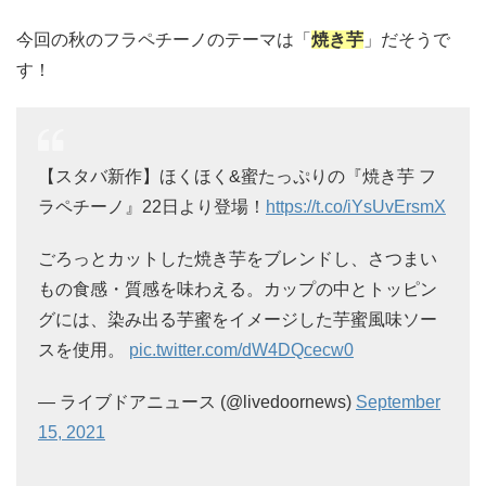
今回の秋のフラペチーノのテーマは「
焼き芋
」だそうで
す！
【スタバ新作】ほくほく&蜜たっぷりの『焼き芋 フ
ラペチーノ』22日より登場！
https://t.co/iYsUvErsmX
ごろっとカットした焼き芋をブレンドし、さつまい
もの食感・質感を味わえる。カップの中とトッピン
グには、染み出る芋蜜をイメージした芋蜜風味ソー
スを使用。
pic.twitter.com/dW4DQcecw0
— ライブドアニュース (@livedoornews)
September
15, 2021