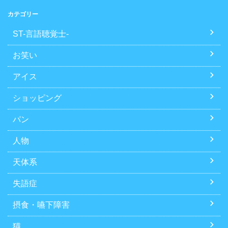
カテゴリー
ST-言語聴覚士-
お笑い
アイス
ショッピング
パン
人物
天体系
失語症
摂食・嚥下障害
猫