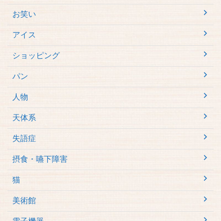
お笑い
アイス
ショッピング
パン
人物
天体系
失語症
摂食・嚥下障害
猫
美術館