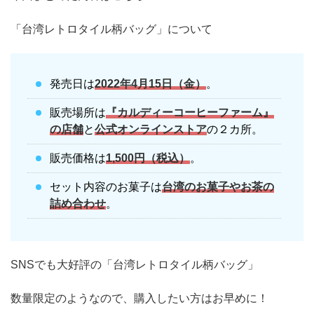
「台湾レトロタイル柄バッグ」について
発売日は
2022年4月15日（金）
。
販売場所は
『カルディーコーヒーファーム』
の店舗
と
公式オンラインストア
の２カ所。
販売価格は
1,500円（税込）
。
セット内容のお菓子は
台湾のお菓子
や
お茶
の
詰め合わせ
。
SNSでも大好評の「台湾レトロタイル柄バッグ」
数量限定のようなので、購入したい方はお早めに！